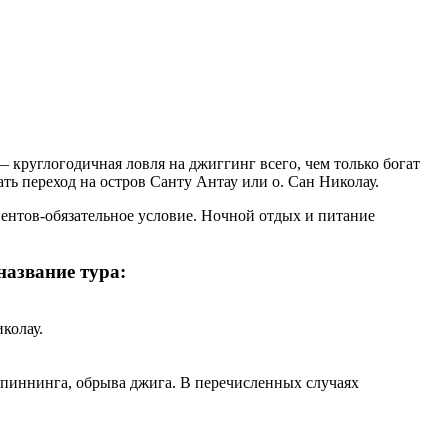
 круглогодичная ловля на джиггинг всего, чем только богат
ать переход на остров Санту Антау или о. Сан Николау.
иентов-обязательное условие. Ночной отдых и питание
азвание тура:
колау.
 спиннинга, обрыва джига. В перечисленных случаях