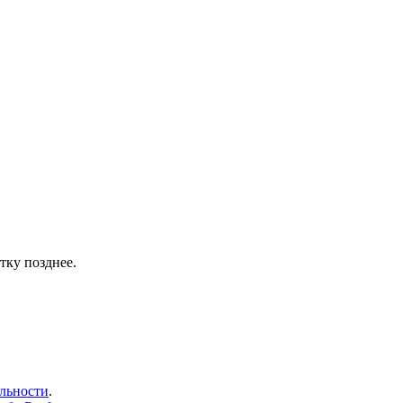
тку позднее.
льности
.