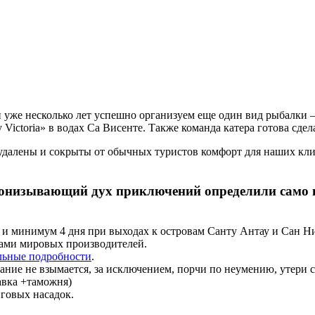
 уже несколько лет успешно организуем еще один вид рыбалки —
Victoria» в водах Са Висенте. Также команда катера готова сдел
а удалены и сокрыты от обычных туристов комфорт для наших кл
ронизывающий дух приключений определили само н
е и минимум 4 дня при выходах к островам Санту Антау и Сан Ни
ами мировых производителей.
льные подробности
.
вание не взымается, за исключением, порчи по неумению, утери
авка +таможня)
нговых насадок.